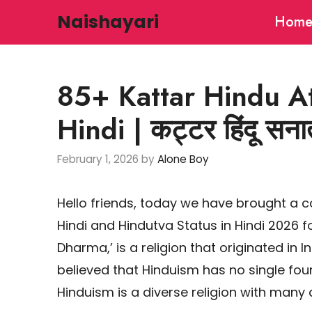
Skip
Naishayari
Hom
to
content
85+ Kattar Hindu At
Hindi | कट्टर हिंदू स
February 1, 2026
by
Alone Boy
Hello friends, today we have brought a co
Hindi and Hindutva Status in Hindi 2026 
Dharma,’ is a religion that originated in 
believed that Hinduism has no single fou
Hinduism is a diverse religion with many d