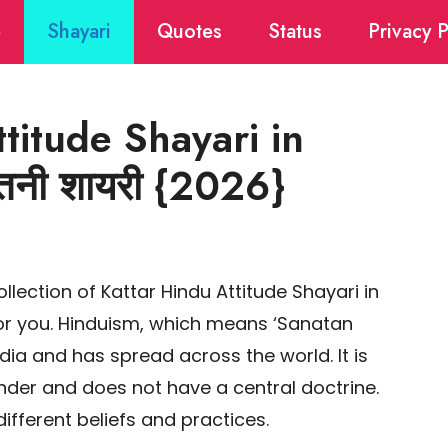
e
Shayari
Quotes
Status
Privacy P
titude Shayari in
नातनी शायरी {2026}
llection of Kattar Hindu Attitude Shayari in
for you. Hinduism, which means ‘Sanatan
India and has spread across the world. It is
nder and does not have a central doctrine.
ifferent beliefs and practices.