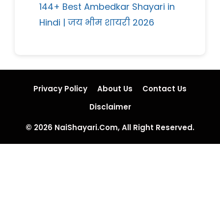
144+ Best Ambedkar Shayari in
Hindi | जय भीम शायरी 2026
Privacy Policy
About Us
Contact Us
Disclaimer
© 2026 NaiShayari.Com, All Right Reserved.