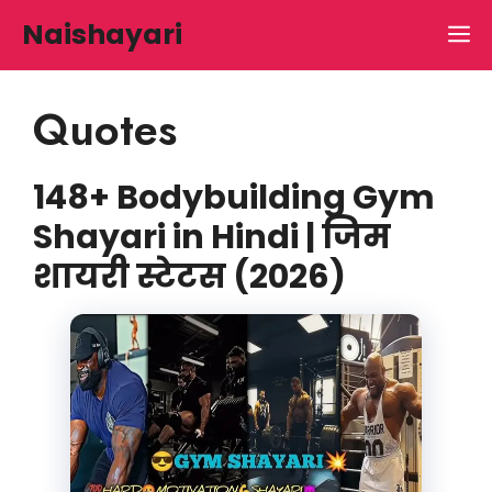
Skip
Naishayari
M
to
content
Quotes
148+ Bodybuilding Gym
Shayari in Hindi | जिम
शायरी स्टेटस (2026)