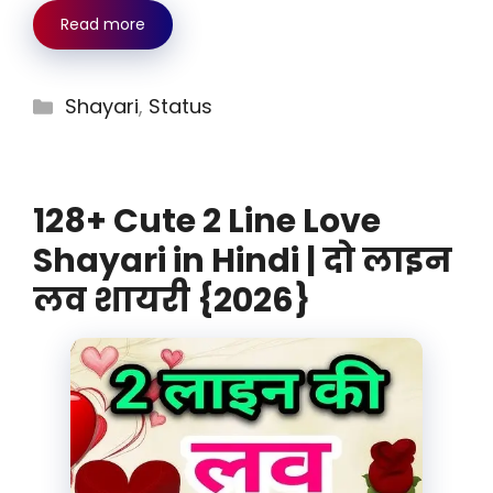
Read more
Categories
Shayari
,
Status
128+ Cute 2 Line Love
Shayari in Hindi | दो लाइन
लव शायरी {2026}