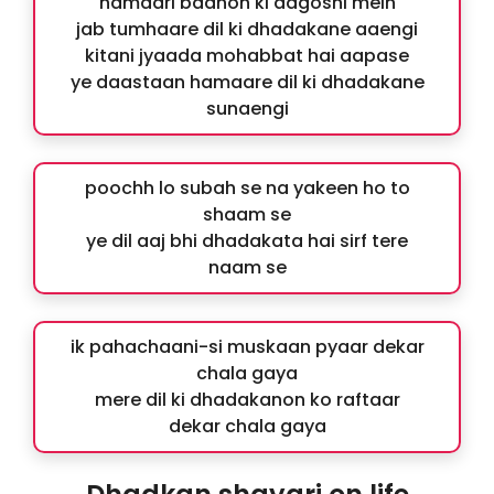
hamaari baahon ki aagoshi mein
jab tumhaare dil ki dhadakane aaengi
kitani jyaada mohabbat hai aapase
ye daastaan hamaare dil ki dhadakane
sunaengi
poochh lo subah se na yakeen ho to
shaam se
ye dil aaj bhi dhadakata hai sirf tere
naam se
ik pahachaani-si muskaan pyaar dekar
chala gaya
mere dil ki dhadakanon ko raftaar
dekar chala gaya