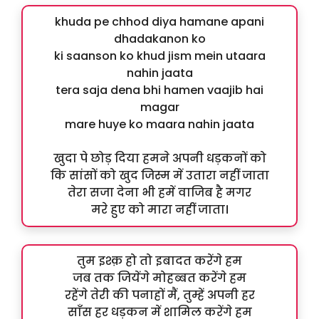
khuda pe chhod diya hamane apani
dhadakanon ko
ki saanson ko khud jism mein utaara
nahin jaata
tera saja dena bhi hamen vaajib hai
magar
mare huye ko maara nahin jaata
खुदा पे छोड़ दिया हमने अपनी धड़कनों को
कि सांसों को खुद जिस्म में उतारा नहीं जाता
तेरा सजा देना भी हमें वाजिब है मगर
मरे हुए को मारा नहीं जाता।
तुम इश्क़ हो तो इबादत करेंगे हम
जब तक जियेंगे मोहब्बत करेंगे हम
रहेंगे तेरी की पनाहों मैं, तुम्हें अपनी हर
साँस हर धड़कन में शामिल करेंगे हम