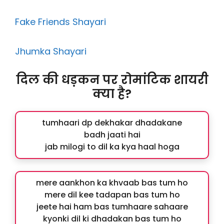
Fake Friends Shayari
Jhumka Shayari
दिल की धड़कन पर रोमांटिक शायरी
क्या है?
tumhaari dp dekhakar dhadakane
badh jaati hai
jab milogi to dil ka kya haal hoga
mere aankhon ka khvaab bas tum ho
mere dil kee tadapan bas tum ho
jeete hai ham bas tumhaare sahaare
kyonki dil ki dhadakan bas tum ho