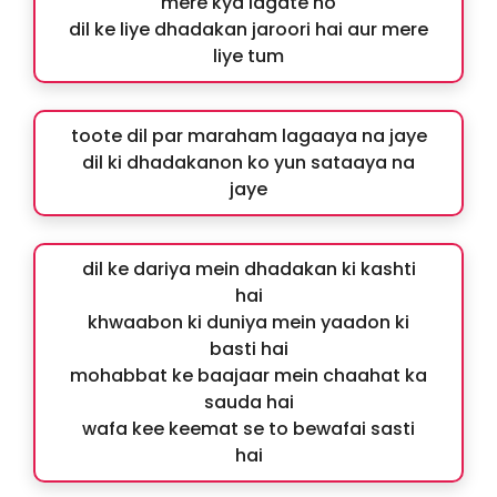
mere kya lagate ho
dil ke liye dhadakan jaroori hai aur mere
liye tum
toote dil par maraham lagaaya na jaye
dil ki dhadakanon ko yun sataaya na
jaye
dil ke dariya mein dhadakan ki kashti
hai
khwaabon ki duniya mein yaadon ki
basti hai
mohabbat ke baajaar mein chaahat ka
sauda hai
wafa kee keemat se to bewafai sasti
hai