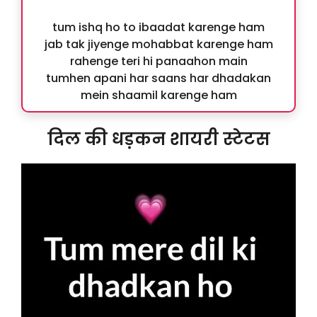
tum ishq ho to ibaadat karenge ham
jab tak jiyenge mohabbat karenge ham
rahenge teri hi panaahon main
tumhen apani har saans har dhadakan
mein shaamil karenge ham
दिल की धड़कन शायरी स्टेटस