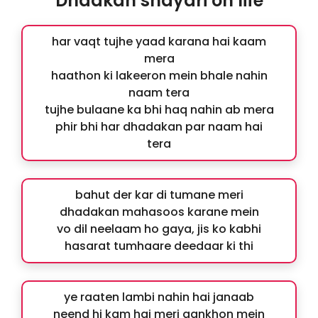
Dhadkan shayari on life
har vaqt tujhe yaad karana hai kaam
mera
haathon ki lakeeron mein bhale nahin
naam tera
tujhe bulaane ka bhi haq nahin ab mera
phir bhi har dhadakan par naam hai
tera
bahut der kar di tumane meri
dhadakan mahasoos karane mein
vo dil neelaam ho gaya, jis ko kabhi
hasarat tumhaare deedaar ki thi
ye raaten lambi nahin hai janaab
neend hi kam hai meri aankhon mein