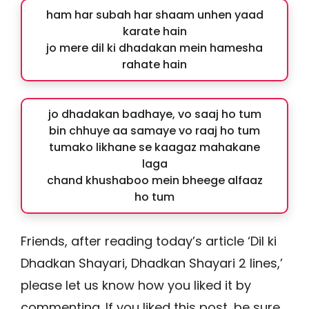
ham har subah har shaam unhen yaad
karate hain
jo mere dil ki dhadakan mein hamesha
rahate hain
jo dhadakan badhaye, vo saaj ho tum
bin chhuye aa samaye vo raaj ho tum
tumako likhane se kaagaz mahakane
laga
chand khushaboo mein bheege alfaaz
ho tum
Friends, after reading today’s article ‘Dil ki
Dhadkan Shayari, Dhadkan Shayari 2 lines,’
please let us know how you liked it by
commenting. If you liked this post, be sure