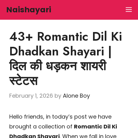
Skip
Naishayari
M
to
content
43+ Romantic Dil Ki
Dhadkan Shayari |
दिल की धड़कन शायरी
स्टेटस
February 1, 2026
by
Alone Boy
Hello friends, in today’s post we have
brought a collection of
Romantic Dil Ki
Dhadkan Shayari
. When we fall in love