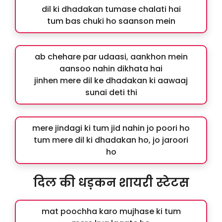
dil ki dhadakan tumase chalati hai
tum bas chuki ho saanson mein
ab chehare par udaasi, aankhon mein
aansoo nahin dikhata hai
jinhen mere dil ke dhadakan ki aawaaj
sunai deti thi
mere jindagi ki tum jid nahin jo poori ho
tum mere dil ki dhadakan ho, jo jaroori
ho
दिल की धड़कन शायरी स्टेटस
mat poochha karo mujhase ki tum