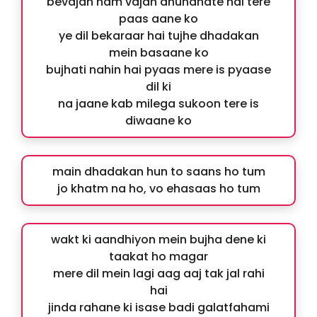
bevajah ham vajah dhundhate hai tere
paas aane ko
ye dil bekaraar hai tujhe dhadakan
mein basaane ko
bujhati nahin hai pyaas mere is pyaase
dil ki
na jaane kab milega sukoon tere is
diwaane ko
main dhadakan hun to saans ho tum
jo khatm na ho, vo ehasaas ho tum
wakt ki aandhiyon mein bujha dene ki
taakat ho magar
mere dil mein lagi aag aaj tak jal rahi
hai
jinda rahane ki isase badi galatfahami