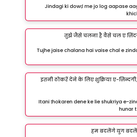
Jindagi ki dowḍ me jo log aapase aa
khic
तुझे जैसे चलना है वैसे चल ए ज़िंद
Tujhe jaise chalana hai vaise chal e zi
इतनी ठोकरें देने के लिए शुक्रिया ए-ज़िन्
Itani ṭhokaren dene ke lie shukriya e-z
hunar t
हम बदलेंगे युग बदलें