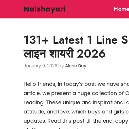
Skip
Naishayari
Hom
to
content
131+ Latest 1 Line S
लाइन शायरी 2026
January 9, 2026
by
Alone Boy
Hello friends, in today’s post we have s
article, we present a huge collection of On
reading. These unique and inspirational 
attitude, and love, which boys and girls 
updates. Read this post till the end, copy