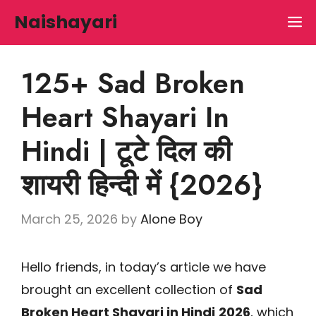
Skip
Naishayari
M
to
content
125+ Sad Broken
Heart Shayari In
Hindi | टूटे दिल की
शायरी हिन्दी में {2026}
March 25, 2026
by
Alone Boy
Hello friends, in today’s article we have
brought an excellent collection of
Sad
Broken Heart Shayari in Hindi
2026
, which